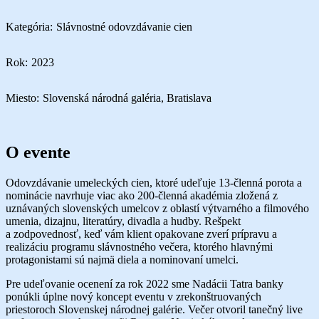
Kategória:
Slávnostné odovzdávanie cien
Rok:
2023
Miesto:
Slovenská národná galéria, Bratislava
O evente
Odovzdávanie umeleckých cien, ktoré udeľuje 13-členná porota a
nominácie navrhuje viac ako 200-členná akadémia zložená z
uznávaných slovenských umelcov z oblastí výtvarného a filmového
umenia, dizajnu, literatúry, divadla a hudby. Rešpekt
a zodpovednosť, keď vám klient opakovane zverí prípravu a
realizáciu programu slávnostného večera, ktorého hlavnými
protagonistami sú najmä diela a nominovaní umelci.
Pre udeľovanie ocenení za rok 2022 sme Nadácii Tatra banky
ponúkli úplne nový koncept eventu v zrekonštruovaných
priestoroch Slovenskej národnej galérie. Večer otvoril tanečný live