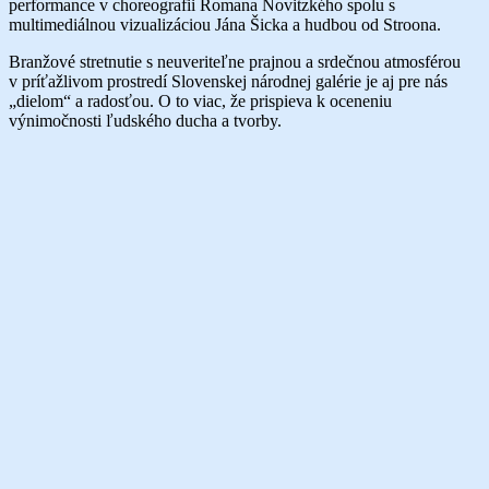
performance v choreografii Romana Novitzkého spolu s
multimediálnou vizualizáciou Jána Šicka a hudbou od Stroona.
Branžové stretnutie s neuveriteľne prajnou a srdečnou atmosférou
v príťažlivom prostredí Slovenskej národnej galérie je aj pre nás
„dielom“ a radosťou. O to viac, že prispieva k oceneniu
výnimočnosti ľudského ducha a tvorby.